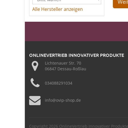
Weit
Alle Hersteller anzeigen
ONLINEVERTRIEB INNOVATIVER PRODUKTE
Lichtenauer Str. 70
06847 Dessau-Roßlau
034088291034
info@ovip-shop.de
Copyright 2026 OnlineVertrieb Innovativer Produkt