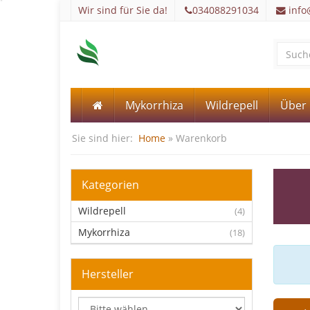
Wir sind für Sie da!
034088291034
info
Mykorrhiza
Wildrepell
Über
Sie sind hier:
Home
» Warenkorb
Kategorien
Wildrepell
(4)
Mykorrhiza
(18)
Hersteller